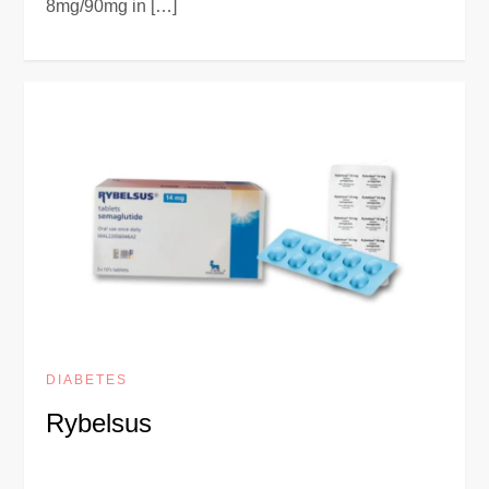
8mg/90mg in […]
DIABETES
Rybelsus