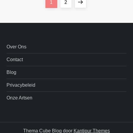
B
Pagina
Pagina
Volgende
1
2
e
pagina
r
i
Over Ons
c
Contact
h
Blog
t
Privacybeleid
e
Onze Artsen
n
p
Thema Cube Blog door
Kantipur Themes